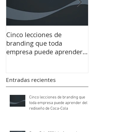
Cinco lecciones de
Coca-Cola 202
branding que toda
de una marca 
empresa puede aprender
evolucionar si
del rediseño de Coca-Cola
esencia
Entradas recientes
Cinco lecciones de branding que
toda empresa puede aprender del
rediseño de Coca-Cola