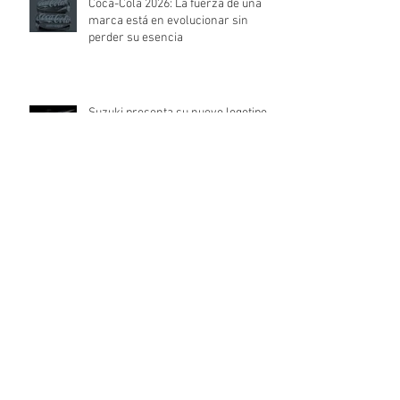
Coca-Cola 2026: La fuerza de una
marca está en evolucionar sin
perder su esencia
Suzuki presenta su nuevo logotipo:
minimalismo, evolución y futuro
digital
De McDonald's a Kellogg's: ¿Por qué
tantas marcas están abandonando
su logotipo?
Si los grandes pintores tuvieran un
logo, ¡así se verían!