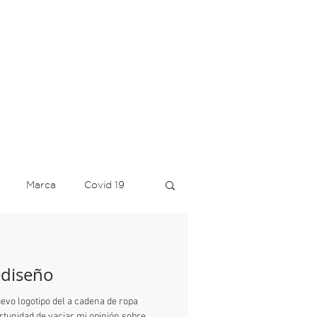
Marca
Covid 19
ediseño
Azul
Tecate
ediseño
Google
Verde
vo logotipo del a cadena de ropa
tunidad de vaciar mi opinión sobre...