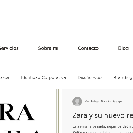
Servicios
Sobre mí
Contacto
Blog
Marca
Identidad Corporativa
Diseño web
Branding
anding
Restaurante
Nissan
Auto
intel
R
Por Edgar García Design
Zara y su nuevo r
l color
Psicología del color
Colores
Smuckers
La semana pasada, supimos del nue
ZARA y no quise dejar pasar la opor