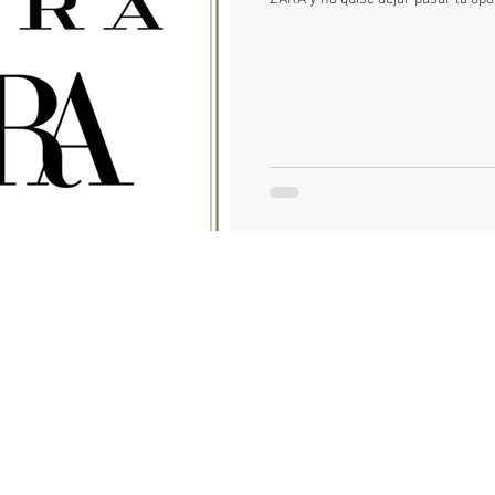
otors
Reanault
Peugeot
León