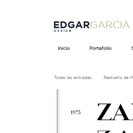
EDGAR
GARCIA
DESIGN
Inicio
Portafolio
Todas las entradas
Rediseño de 
Holding
Popeyes
Rebr
Rojo
Cerveza
Teoría de