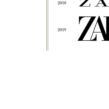
Pringles
GM
General M