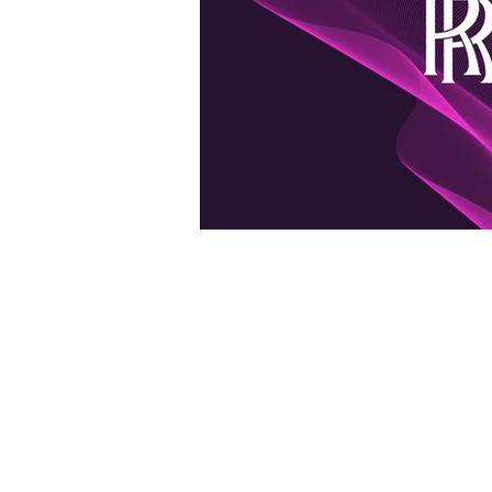
Pringles
GM
General M