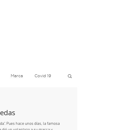
Marca
Covid 19
ediseño
Azul
Tecate
uedas
Google
Verde
da". Pues hace unos días, la famosa
marca de autos de lujo Rolls-Royce dió un volantazo a su marca y...