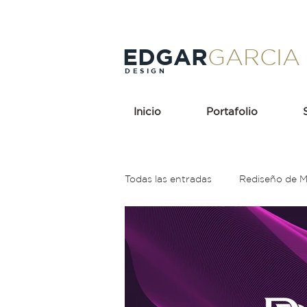
EDGAR
GARCIA
DESIGN
Inicio
Portafolio
Todas las entradas
Rediseño de 
Holding
Popeyes
Rebr
Rojo
Cerveza
Teoría de