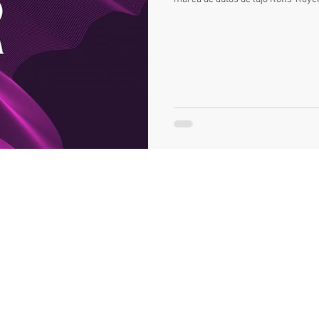
otors
Reanault
Peugeot
León