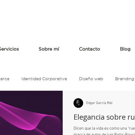
Servicios
Sobre mí
Contacto
Blog
Marca
Identidad Corporativa
Diseño web
Branding
anding
Restaurante
Nissan
Auto
intel
R
Edgar García Rdz
Elegancia sobre r
l color
Psicología del color
Colores
Smuckers
Dicen que la vida es como una "rue