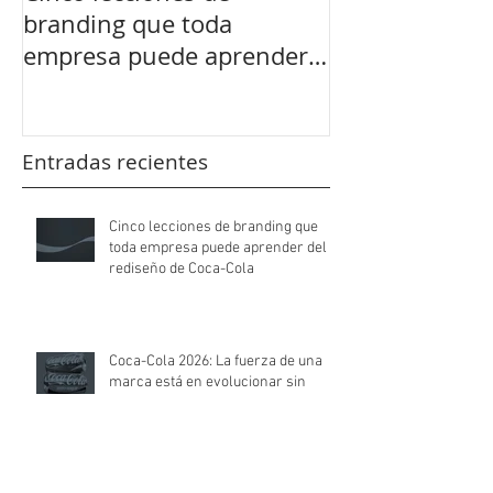
branding que toda
de una marca 
empresa puede aprender
evolucionar si
del rediseño de Coca-Cola
esencia
Entradas recientes
Cinco lecciones de branding que
toda empresa puede aprender del
rediseño de Coca-Cola
Coca-Cola 2026: La fuerza de una
marca está en evolucionar sin
perder su esencia