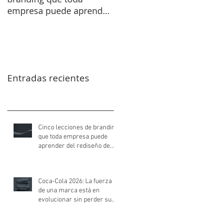
empresa puede aprender
evolucionar sin perder s
del rediseño de Coca-Cola
esencia
Entradas recientes
Cinco lecciones de branding
que toda empresa puede
aprender del rediseño de
Coca-Cola
Coca-Cola 2026: La fuerza
de una marca está en
evolucionar sin perder su
esencia