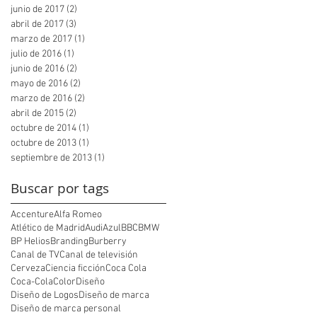
junio de 2017
(2)
2 entradas
abril de 2017
(3)
3 entradas
marzo de 2017
(1)
1 entrada
julio de 2016
(1)
1 entrada
junio de 2016
(2)
2 entradas
mayo de 2016
(2)
2 entradas
marzo de 2016
(2)
2 entradas
abril de 2015
(2)
2 entradas
octubre de 2014
(1)
1 entrada
octubre de 2013
(1)
1 entrada
septiembre de 2013
(1)
1 entrada
Buscar por tags
Accenture
Alfa Romeo
Atlético de Madrid
Audi
Azul
BBC
BMW
BP Helios
Branding
Burberry
Canal de TV
Canal de televisión
Cerveza
Ciencia ficción
Coca Cola
Coca-Cola
Color
Diseño
Diseño de Logos
Diseño de marca
Diseño de marca personal