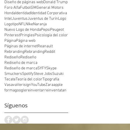
Diseño de páginas web
Donald Trump
Foro Alfa
Futbol
GM
General Motors
Honda
Identidad
Identidad Corporativa
Intel
Juventus
Juventus de Turín
Logo
Logotipo
NFL
NIke
Naranja
Nuevo Logo de Honda
Pepsi
Peugeot
Pinterest
Pringles
Psicología del color
Página
Página web
Páginas de internet
Reanault
Rebranding
Rebranding
Reddit
Rediseño
Rediseño
Rediseño de marca
Rediseño de marca
SYFY
Skype
Smuckers
Spotify
Steve Jobs
Suzuki
Tecate
Teoría del color
Tipografía
Vasava
Verisign
YouTube
Zara
apple
forma
google
reinventar
reinventatan
Síguenos