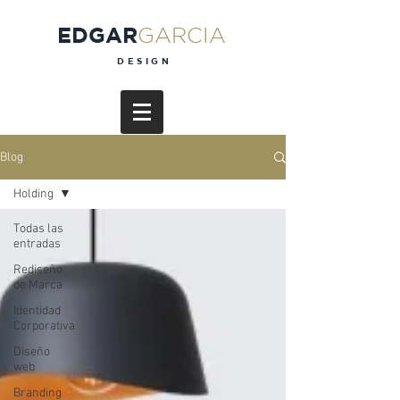
EDGAR
GARCIA
DESIGN
Blog
Holding
Todas las
entradas
Rediseño
de Marca
Identidad
Corporativa
Diseño
web
Branding