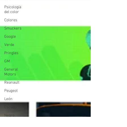
Psicología
del color
Colores
Smuckers
Google
Verde
Pringles
GM
General
Motors
Reanault
Peugeot
León
Escudo
Negro
Audi