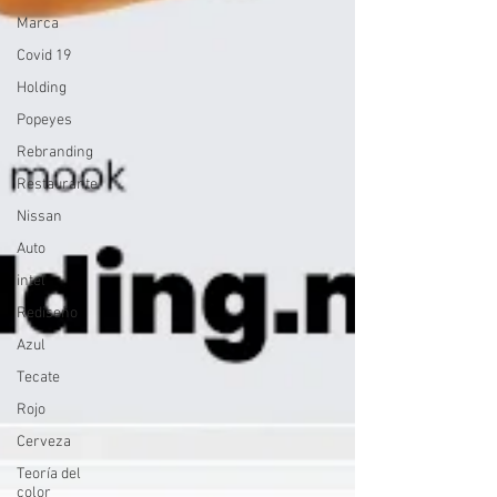
Marca
Covid 19
Holding
Popeyes
Rebranding
Restaurante
Nissan
Auto
intel
Rediseño
Azul
Tecate
Rojo
Cerveza
Teoría del
color