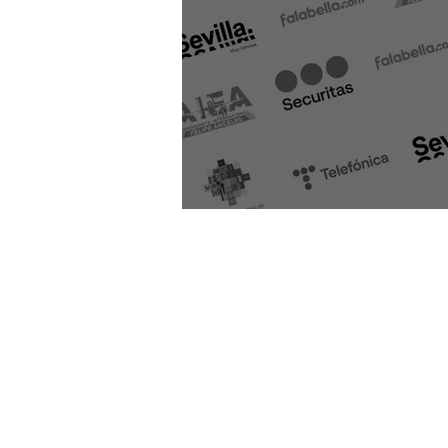
Pringles
GM
General M