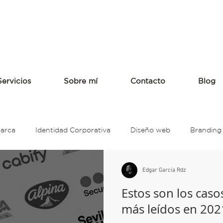
Servicios
Sobre mí
Contacto
Blog
Marca
Identidad Corporativa
Diseño web
Branding
anding
Restaurante
Nissan
Auto
intel
R
Edgar García Rdz
Estos son los cas
más leídos en 20
l color
Psicología del color
Colores
Smuckers