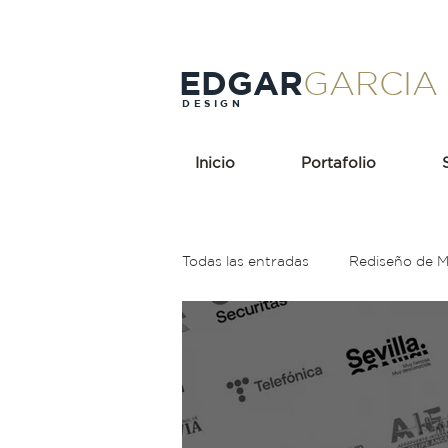
EDGAR
GARCIA
DESIGN
Inicio
Portafolio
Todas las entradas
Rediseño de 
Holding
Popeyes
Rebr
Rojo
Cerveza
Teoría de