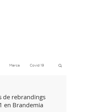
Marca
Covid 19
ediseño
Azul
Tecate
os de rebrandings
21 en Brandemia
Google
Verde