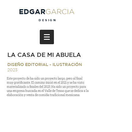
EDGAR
GARCIA
DESIGN
LA CASA DE MI ABUELA
DISEÑO EDITORIAL - ILUSTRACIÓN
2023
Este proyecto de ha sido un proyecto largo, pero al final
muy gratificante. El camino inició en el 2021 y se ha visto
materializado a finales del 2023. Ha sido un proyecto para
una empresa buscada en el Valle de Texas que se dedica a la
elaboración y venta de comida tradicional mexicana.