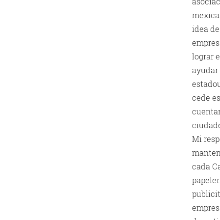
asociac
mexican
idea de
empresa
lograr 
ayudar
estadou
cede es
cuentan
ciudade
Mi resp
mantene
cada Ca
papele
publici
empresa