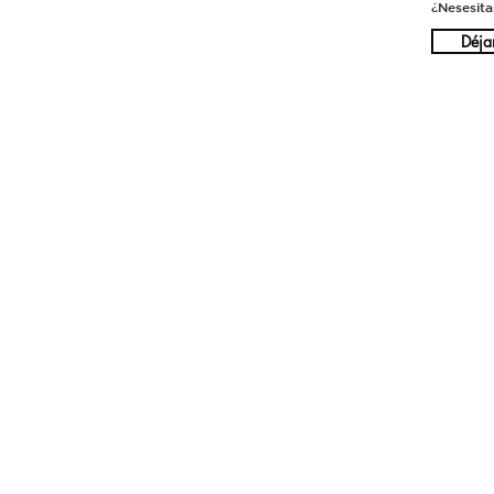
¿Nesesita
Déja