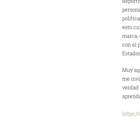
deporti
persona
polític
esto cu
marca,
con el 
Estado
Muy agr
me invi
verdad 
aprendi
https:/